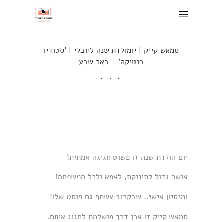
סמאש קייק | יומולדת שנה ליובלי | 'סטודיו
בוטיקה' – באר שבע
<a
href="http://www.bloglovin.com/blog/14
930301/?claim=73vxtpv732e">Follow my
blog with Bloglovin</a>
יום הולדת שנה זו פשוט חגיגה אמתית!
אושר גדול לתינוקת, לאמא ולכל המשפחה!
ומנסיון אישי.. שבקרוב אשתף גם פוסט שלו!
סמאש קייק זו אכן דרך מושלמת לחגוג איתם.