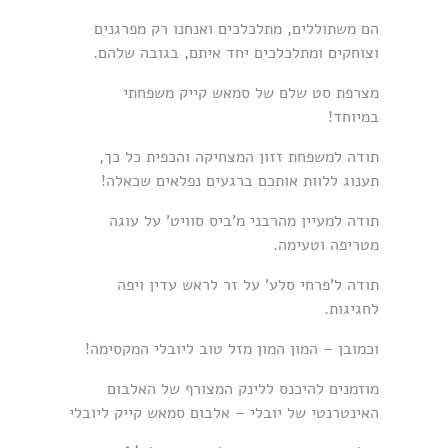
הם משתוללים, מתלכלכים ואנחנו רק מפרגנים
וצוחקים ומתלכלכים יחד איתם, בגובה שלהם.
מצרפת סט שלם של סמאש קייק משפחתי
במיוחד!
תודה למשפחת זזון המצחיקה והכפית כל כך,
תענוג ללוות אותכם ברגעים נפלאים שכאלה!
תודה למעיין מהרבני מ'ביס סוויט' על עוגה
מטריפה וטעימה.
תודה ל'פרחי סלע' על זר לראש עדין ויפה
לחגיגות.
וכמובן – המון המון מזל טוב ליובלי המקסימה!
מוזמנים להיכנס ללינק המצורף של האלבום
האינטרנטי של יובלי – אלבום סמאש קייק ליובלי