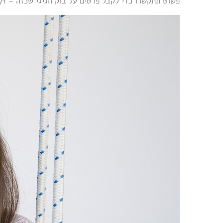
פשוט תתקשרו כדי לקבל פרטים על בוק חגיגי שכזה – 0545885671 | סטודיו בוטיקה | אדוה שלהבת ברזילי